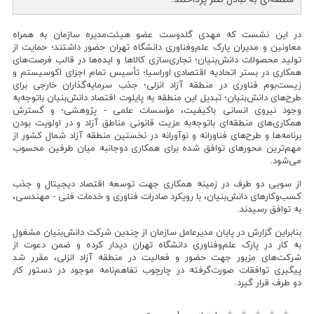
در این نشست که مهدی گلدوست عضو هیئت‌مدیره سازمان به همراه
معاونین و مدیران پارک علم‌وفناوری دانشگاه تهران حضور داشتند؛ حمایت از
تولید محصولات دانش‌بنیان؛ تجاری‌سازی کالاها و ایده‌ها در قالب فرصت‌های
همکاری در بستر اتحادیه اقتصادی اوراسیا؛ تأسیس تمام اجزای اکوسیستم و
زیست‌بوم فناوری در منطقه آزاد انزلی؛ جذب سرمایه‌گذاران خارجی برای
طرح‌های دانش‌بنیان؛ تبدیل این منطقه به پایلوت اقتصاد دانش‌بنیان باتوجه‌به
وجود نیروی انسانی باکیفیت، مؤسسات علمی - پژوهشی؛ و گسترش
همکاری‌های منطقه‌ای باتوجه‌به مزیت قانونی مناطق آزاد و در اولویت بودن
برنامه‌ها و طرح‌های فناورانه و نوآورانه در نخستین منطقه آزاد شمال کشور از
مهم‌ترین محورهای توافق شده برای همکاری دوجانبه میان طرفین محسوب
می‌شود.
از سویی دو طرف در زمینه همکاری جهت توسعه اقتصاد دیجیتال و جذب
کسب‌وکارهای دانش‌بنیان، با رویکرد صادرات فناوری و خدمات فنی - مهندسی،
به توافق رسیدند.
بنابراین گزارش در پایان مدیرعامل سازمان از چندین شرکت دانش‌بنیان مشغول
به کار در پارک علم‌وفناوری دانشگاه تهران دیدار کرده و ضمن دعوت از
شرکت‌های مزبور جهت حضور و فعالیت در منطقه آزاد انزلی، مقرر شد
پیگیری توافقات صورت‌گرفته در چارچوب تفاهم‌نامه موجود در دستور کار
دو طرف قرار گیرد.