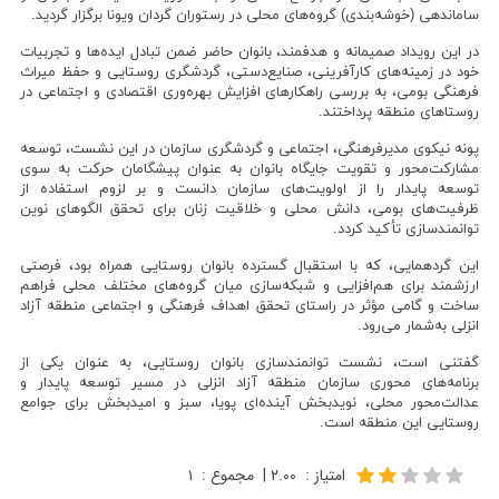
ساماندهی (خوشه‌بندی) گروه‌های محلی در رستوران گردان ویونا برگزار گردید.
در این رویداد صمیمانه و هدفمند، بانوان حاضر ضمن تبادل ایده‌ها و تجربیات
خود در زمینه‌های کارآفرینی، صنایع‌دستی، گردشگری روستایی و حفظ میراث
فرهنگی بومی، به بررسی راهکارهای افزایش بهره‌وری اقتصادی و اجتماعی در
روستاهای منطقه پرداختند.
پونه نیکوی مدیرفرهنگی، اجتماعی و گردشگری سازمان در این نشست، توسعه
مشارکت‌محور و تقویت جایگاه بانوان به عنوان پیشگامان حرکت به سوی
توسعه پایدار را از اولویت‌های سازمان دانست و بر لزوم استفاده از
ظرفیت‌های بومی، دانش محلی و خلاقیت زنان برای تحقق الگوهای نوین
توانمندسازی تأکید کردد.
این گردهمایی، که با استقبال گسترده بانوان روستایی همراه بود، فرصتی
ارزشمند برای هم‌افزایی و شبکه‌سازی میان گروه‌های مختلف محلی فراهم
ساخت و گامی مؤثر در راستای تحقق اهداف فرهنگی و اجتماعی منطقه آزاد
انزلی به‌شمار می‌رود.
گفتنی است، نشست توانمندسازی بانوان روستایی، به عنوان یکی از
برنامه‌های محوری سازمان منطقه آزاد انزلی در مسیر توسعه پایدار و
عدالت‌محور محلی، نویدبخش آینده‌ای پویا، سبز و امیدبخش برای جوامع
روستایی این منطقه است.
امتیاز
:
۲.۰۰
|
مجموع
:
۱