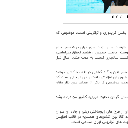
/ 2
ر بخش کریدوری و ترانزیتی است، موضوعی که
 از ظرفیت ها و مزیت های ایران در شاخص های
رپرست ریاست جمهوری، شاهد تحقق دیپلماسی
 ترانزیت از طریق کشورمان در سال گذشته و 55 درصدی در سه ماهه نخست سالجاری نسبت به مدت مشابه سال قبل
هموطنان و گره گشایی در اقتصاد کشور خواهد
اضافه کرد: در سال 1401، ترانزیت جاده ای کشور کمتر از 10 میلیون تن در سال بود، که این رقم در سال 1402 به حدود 15 میلیون تن افزایش یافت و این در حالی است که
کردیم و امیدواریم تا پایان سالجاری این میزان به 20 میلیون تن خواهد رسید، موضوعی که یکی از اهداف مورد نظر مقام
وزیر راه وشهرسازی اشاره ای به افزایش نقش حمل و نقل دریایی در نیمه شمالی کشور نمود و افزود: براساس آمارهای گمرک در استان گیلان تجارت دریابرد کشور 50 درصد رشد
ی از طرح های زیرساختی ریلی و جاده ای عنوان
 کالا بین کشورهای همسایه در قالب افزایش
یت های ترانزیتی ایران اسلامی است.