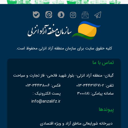
کلیه حقوق سایت برای سازمان منطقه آزاد انزلی محفوظ است.
تماس با ما
گیلان- منطقه آزاد انزلی- بلوار شهید فاتحی- فاز تجارت و سیاحت
تلفن: 2-34437671-013
فکس: 34438006-013
سامانه پیامکی: 3000181
پست الکترونیک :
info@anzalifz.ir
پیوندها
دبیرخانه شورایعالی مناطق آزاد و ویژه اقتصادی