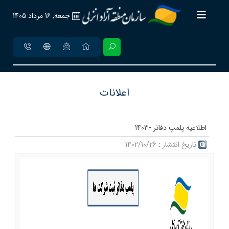
جمعه, 16 مرداد 1405
اعلانات
اطلاعيه پلمپ دفاتر -1403
تاریخ انتشار
:
1402/10/26