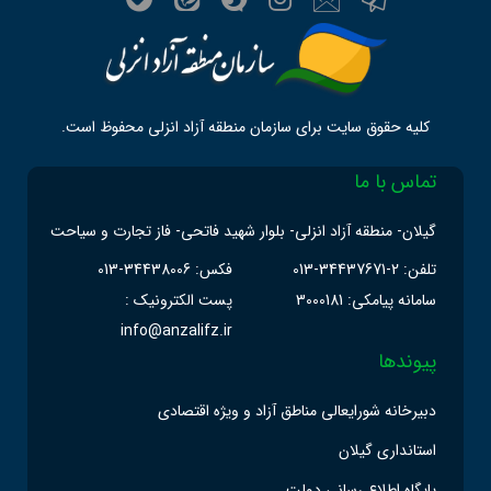
کلیه حقوق سایت برای سازمان منطقه آزاد انزلی محفوظ است.
تماس با ما
گیلان- منطقه آزاد انزلی- بلوار شهید فاتحی- فاز تجارت و سیاحت
تلفن: 2-34437671-013
فکس: 34438006-013
سامانه پیامکی: 3000181
پست الکترونیک :
info@anzalifz.ir
پیوندها
دبیرخانه شورایعالی مناطق آزاد و ویژه اقتصادی
استانداری گیلان
پایگاه اطلاع رسانی دولت